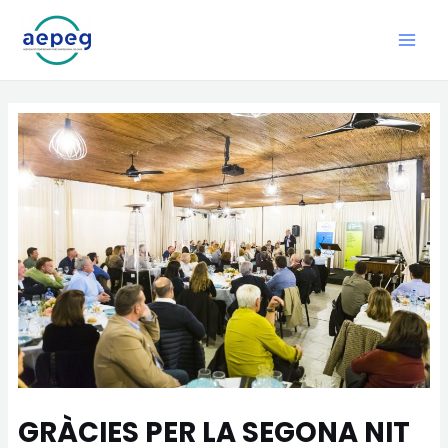
Ir
Navegación
Main
al
de
Men
contenido
entradas
GRÀCIES PER LA SEGONA NIT