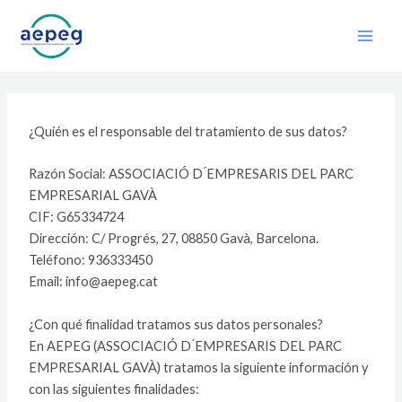
Ir
Main
al
Men
contenido
¿Quién es el responsable del tratamiento de sus datos?
Razón Social: ASSOCIACIÓ D ́EMPRESARIS DEL PARC
EMPRESARIAL GAVÀ
CIF: G65334724
Dirección: C/ Progrés, 27, 08850 Gavà, Barcelona.
Teléfono: 936333450
Email: info@aepeg.cat
¿Con qué finalidad tratamos sus datos personales?
En AEPEG (ASSOCIACIÓ D ́EMPRESARIS DEL PARC
EMPRESARIAL GAVÀ) tratamos la siguiente información y
con las siguientes finalidades: