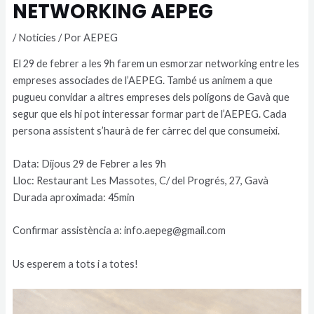
NETWORKING AEPEG
/
Noticies
/ Por
AEPEG
El 29 de febrer a les 9h farem un esmorzar networking entre les
empreses associades de l’AEPEG. També us animem a que
pugueu convidar a altres empreses dels polígons de Gavà que
segur que els hi pot interessar formar part de l’AEPEG. Cada
persona assistent s’haurà de fer càrrec del que consumeixi.
Data: Dijous 29 de Febrer a les 9h
Lloc: Restaurant Les Massotes, C/ del Progrés, 27, Gavà
Durada aproximada: 45min
Confirmar assistència a: info.aepeg@gmail.com
Us esperem a tots i a totes!